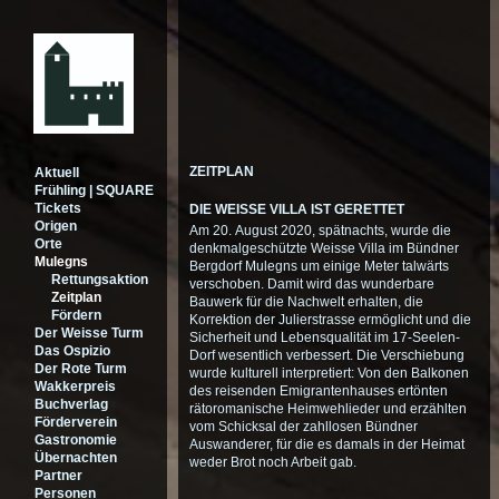
ZEITPLAN
Aktuell
Frühling | SQUARE
Tickets
DIE WEISSE VILLA IST GERETTET
Origen
Am 20. August 2020, spätnachts, wurde die
Orte
denkmalgeschützte Weisse Villa im Bündner
Mulegns
Bergdorf Mulegns um einige Meter talwärts
Rettungsaktion
verschoben. Damit wird das wunderbare
Zeitplan
Bauwerk für die Nachwelt erhalten, die
Fördern
Korrektion der Julierstrasse ermöglicht und die
Der Weisse Turm
Sicherheit und Lebensqualität im 17-Seelen-
Das Ospizio
Dorf wesentlich verbessert. Die Verschiebung
Der Rote Turm
wurde kulturell interpretiert: Von den Balkonen
Wakkerpreis
des reisenden Emigrantenhauses ertönten
Buchverlag
rätoromanische Heimwehlieder und erzählten
Förderverein
vom Schicksal der zahllosen Bündner
Gastronomie
Auswanderer, für die es damals in der Heimat
Übernachten
weder Brot noch Arbeit gab.
Partner
Personen