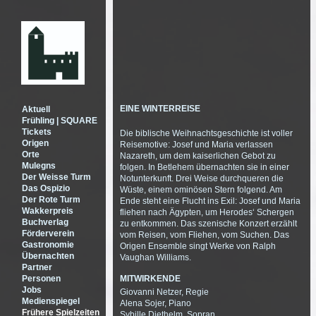
EINE WINTERREISE
Aktuell
Frühling | SQUARE
Tickets
Die biblische Weihnachtsgeschichte ist voller
Origen
Reisemotive: Josef und Maria verlassen
Orte
Nazareth, um dem kaiserlichen Gebot zu
Mulegns
folgen. In Betlehem übernachten sie in einer
Der Weisse Turm
Notunterkunft. Drei Weise durchqueren die
Das Ospizio
Wüste, einem ominösen Stern folgend. Am
Der Rote Turm
Ende steht eine Flucht ins Exil: Josef und Maria
Wakkerpreis
fliehen nach Ägypten, um Herodes‘ Schergen
Buchverlag
zu entkommen. Das szenische Konzert erzählt
Förderverein
vom Reisen, vom Fliehen, vom Suchen. Das
Gastronomie
Origen Ensemble singt Werke von Ralph
Übernachten
Vaughan Williams.
Partner
Personen
MITWIRKENDE
Jobs
Giovanni Netzer, Regie
Medienspiegel
Alena Sojer, Piano
Frühere Spielzeiten
Sybille Diethelm, Sopran