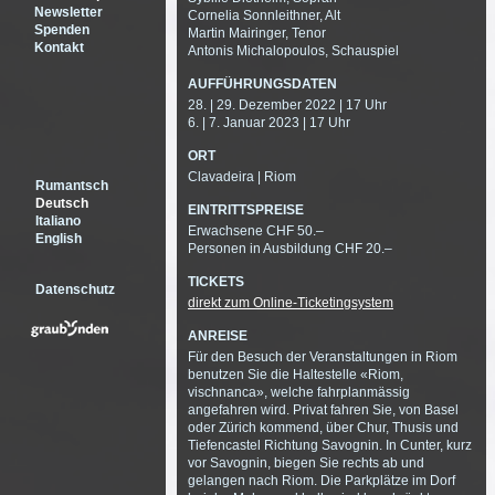
Newsletter
Cornelia Sonnleithner, Alt
Spenden
Martin Mairinger, Tenor
Kontakt
Antonis Michalopoulos, Schauspiel
AUFFÜHRUNGSDATEN
28. | 29. Dezember 2022 | 17 Uhr
6. | 7. Januar 2023 | 17 Uhr
ORT
Clavadeira | Riom
Rumantsch
Deutsch
EINTRITTSPREISE
Italiano
Erwachsene CHF 50.–
English
Personen in Ausbildung CHF 20.–
TICKETS
Datenschutz
direkt zum Online-Ticketingsystem
ANREISE
Für den Besuch der Veranstaltungen in Riom
benutzen Sie die Haltestelle «Riom,
vischnanca», welche fahrplanmässig
angefahren wird. Privat fahren Sie, von Basel
oder Zürich kommend, über Chur, Thusis und
Tiefencastel Richtung Savognin. In Cunter, kurz
vor Savognin, biegen Sie rechts ab und
gelangen nach Riom. Die Parkplätze im Dorf