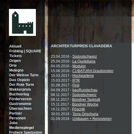
ARCHITEKTURPREIS CLAVADEIRA
Aktuell
Frühling | SQUARE
Tickets
23.04.2016 -
Südostschweiz
Origen
25.04.2016 -
La Quotidiana
Orte
04.05.2016 -
Modulor
Mulegns
15.06.2016 -
CUBATURA Graubünden
Der Weisse Turm
15.03.2017 -
Hochparterre
Das Ospizio
15.03.2017 -
RTR
Der Rote Turm
31.08.2017 -
First
Wakkerpreis
04.09.2017 -
bauRundschau
Buchverlag
08.11.2017 -
Südostschweiz
Förderverein
08.11.2017 -
Bündner Tagblatt
Gastronomie
15.11.2017 -
Bündner Woche
Übernachten
16.11.2017 -
Pöschtli
Partner
30.01.2018 -
Terra Grischuna
Personen
01.09.2018 -
Umbauen + Renovieren
Jobs
Medienspiegel
Frühere Spielzeiten