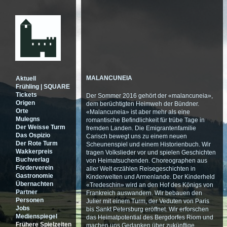
MALANCUNEIA
Aktuell
Frühling | SQUARE
Tickets
Der Sommer 2016 gehört der «malancuneia»,
Origen
dem berüchtigten Heimweh der Bündner.
Orte
«Malancuneia» ist aber mehr als eine
Mulegns
romantische Befindlichkeit für trübe Tage in
Der Weisse Turm
fremden Landen. Die Emigrantenfamilie
Das Ospizio
Carisch bewegt uns zu einem neuen
Der Rote Turm
Scheunenspiel und einem Historienbuch. Wir
Wakkerpreis
tragen Volkslieder vor und spielen Geschichten
Buchverlag
von Heimatsuchenden. Choreographen aus
Förderverein
aller Welt erzählen Reisegeschichten in
Gastronomie
Kinderwelten und Armenlande. Der Kinderheld
Übernachten
«Tredeschin» wird an den Hof des Königs von
Partner
Frankreich auswandern. Wir bebauen den
Personen
Julier mit einem Turm, der Veduten von Paris
Jobs
bis Sankt Petersburg eröffnet. Wir erforschen
Medienspiegel
das Heimatpotential des Bergdorfes Riom und
Frühere Spielzeiten
machen uns Gedanken über zukünftige