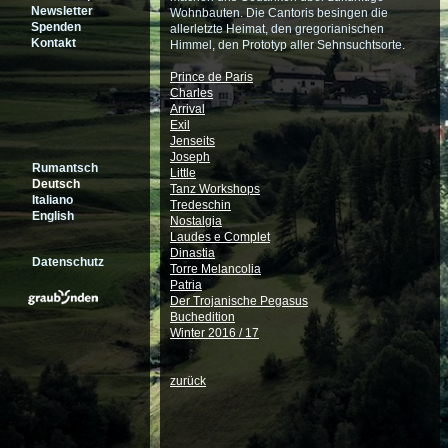
Newsletter
Wohnbauten. Die Cantoris besingen die
Spenden
allerletzte Heimat, den gregorianischen
Kontakt
Himmel, den Prototyp aller Sehnsuchtsorte.
Prince de Paris
Charles
Arrival
Exil
Jenseits
Joseph
Rumantsch
Little
Deutsch
Tanz Workshops
Italiano
Tredeschin
English
Nostalgia
Laudes e Complet
Dinastia
Datenschutz
Torre Melancolia
Patria
Der Trojanische Pegasus
Buchedition
Winter 2016 / 17
zurück