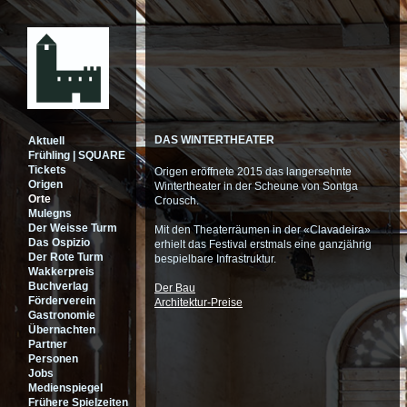
DAS WINTERTHEATER
Aktuell
Frühling | SQUARE
Tickets
Origen eröffnete 2015 das langersehnte
Origen
Wintertheater in der Scheune von Sontga
Orte
Crousch.
Mulegns
Der Weisse Turm
Mit den Theaterräumen in der «Clavadeira»
Das Ospizio
erhielt das Festival erstmals eine ganzjährig
Der Rote Turm
bespielbare Infrastruktur.
Wakkerpreis
Buchverlag
Der Bau
Förderverein
Architektur-Preise
Gastronomie
Übernachten
Partner
Personen
Jobs
Medienspiegel
Frühere Spielzeiten