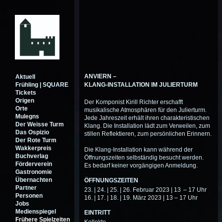
ANVIERN –
Aktuell
Frühling | SQUARE
KLANG-INSTALLATION IM JULIERTURM
Tickets
Origen
Der Komponist Kirill Richter erschafft
Orte
musikalische Atmosphären für den Julierturm.
Mulegns
Jede Jahreszeit erhält ihren charakteristischen
Der Weisse Turm
Klang. Die Installation lädt zum Verweilen, zum
Das Ospizio
stillen Reflektieren, zum persönlichen Erinnern.
Der Rote Turm
Wakkerpreis
Die Klang-Installation kann während der
Buchverlag
Öffnungszeiten selbständig besucht werden.
Förderverein
Es bedarf keiner vorgängigen Anmeldung.
Gastronomie
Übernachten
ÖFFNUNGSZEITEN
Partner
23. | 24. | 25. | 26. Februar 2023 | 13 – 17 Uhr
Personen
16. | 17. | 18. | 19. März 2023 | 13 – 17 Uhr
Jobs
Medienspiegel
EINTRITT
Frühere Spielzeiten