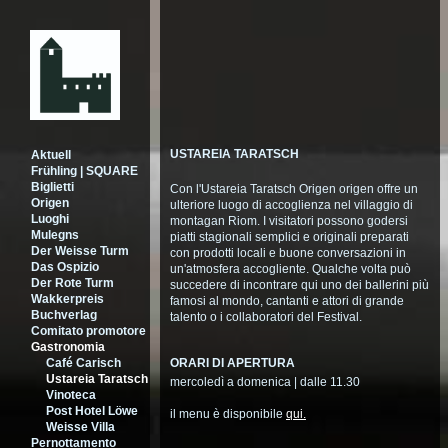
USTAREIA TARATSCH
Aktuell
Frühling | SQUARE
Biglietti
Con l'Ustareia Taratsch Origen origen offre un
Origen
ulteriore luogo di accoglienza nel villaggio di
Luoghi
montagan Riom. I visitatori possono godersi
Mulegns
piatti stagionali semplici e originali preparati
Der Weisse Turm
con prodotti locali e buone conversazioni in
Das Ospizio
un'atmosfera accogliente. Qualche volta può
Der Rote Turm
succedere di incontrare qui uno dei ballerini più
Wakkerpreis
famosi al mondo, cantanti e attori di grande
Buchverlag
talento o i collaboratori del Festival.
Comitato promotore
Gastronomia
Café Carisch
ORARI DI APERTURA
Ustareia Taratsch
mercoledì a domenica | dalle 11.30
Vinoteca
Post Hotel Löwe
il menu è disponibile
qui.
Weisse Villa
Pernottamento