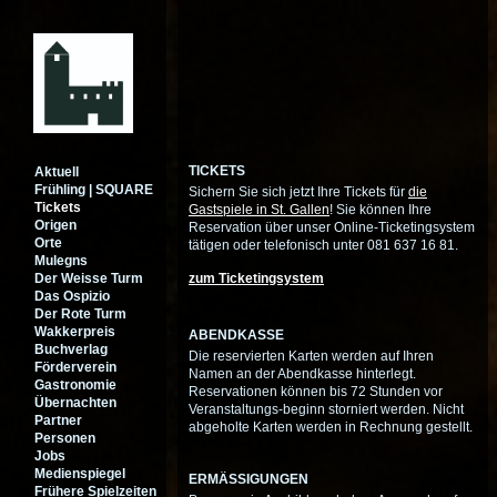
TICKETS
Aktuell
Frühling | SQUARE
Sichern Sie sich jetzt Ihre Tickets für
die
Tickets
Gastspiele in St. Gallen
! Sie können Ihre
Origen
Reservation über unser Online-Ticketingsystem
Orte
tätigen oder telefonisch unter 081 637 16 81.
Mulegns
Der Weisse Turm
zum Ticketingsystem
Das Ospizio
Der Rote Turm
Wakkerpreis
ABENDKASSE
Buchverlag
Die reservierten Karten werden auf Ihren
Förderverein
Namen an der Abendkasse hinterlegt.
Gastronomie
Reservationen können bis 72 Stunden vor
Übernachten
Veranstaltungs-beginn storniert werden. Nicht
Partner
abgeholte Karten werden in Rechnung gestellt.
Personen
Jobs
Medienspiegel
ERMÄSSIGUNGEN
Frühere Spielzeiten