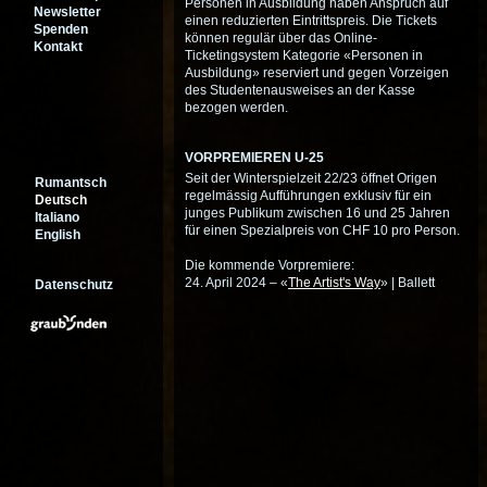
Personen in Ausbildung haben Anspruch auf
Newsletter
einen reduzierten Eintrittspreis. Die Tickets
Spenden
können regulär über das Online-
Kontakt
Ticketingsystem Kategorie «Personen in
Ausbildung» reserviert und gegen Vorzeigen
des Studentenausweises an der Kasse
bezogen werden.
VORPREMIEREN U-25
Seit der Winterspielzeit 22/23 öffnet Origen
Rumantsch
regelmässig Aufführungen exklusiv für ein
Deutsch
junges Publikum zwischen 16 und 25 Jahren
Italiano
für einen Spezialpreis von CHF 10 pro Person.
English
Die kommende Vorpremiere:
24. April 2024 – «
The Artist's Way
» | Ballett
Datenschutz