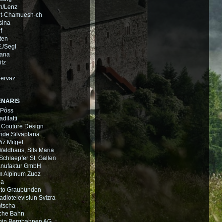
h/Lenz
nt-Chamuesh-ch
sina
f
ten
E./Segl
lana
itz
ervaz
ENARIS
 Pôss
dilatti
 Couture Design
de Silvaplana
iz Mitgel
Waldhaus, Sils Maria
Schlaepfer St. Gallen
anufaktur GmbH
 Alpinum Zuoz
la
uto Graubünden
diotelevisiun Svizra
tscha
che Bahn
nin Bergbahnen AG