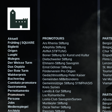
PROMOTOURS
PARTE
Aktuell
Frühling | SQUARE
Ars Rhenia Stiftung
Bergün
Biglietti
Artephila Stiftung
Bregag
Origen
AVINA STIFTUNG
Chur T
Luoghi
Boner Stiftung für Kunst und Kultur
Engadi
Mulegns
Dietschweiler Stiftung
Flims 
Der Weisse Turm
Ehmann-Stiftung Savognin
Lenzer
Das Ospizio
Ernst Göhner Stiftung
St. Mor
Der Rote Turm
Förderverein Pro Origen
Touris
Wakkerpreis
Gedächtnisstiftung Peter Kaiser
Touri
Buchverlag
Gemeinden Mittelbündens
Val Mü
Comitato promotore
Gemeinnützige Stiftung SYMPHASIS
Viamal
Gastronomia
Kreis Surses
Pernottamento
Landis & Gyr Stiftung
Promotours
PART
Lia Rumantscha
Persone
Lions-Club Savognin/Surses
Albula
Jobs
Muntwyler Stiftung
Bergün 
Medienspiegel
Oscar Neher Stiftung
Bever
Archivio
Pancivis Stiftung
Domle