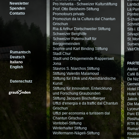
Newsletter
Pro Helvetia - Schweizer Kulturstiftung
Lantsc
Spenden
Prof. Otto Beisheim-Stiftung
La Pu
Contatto
Promotours privats
Pontre
Promoziun da la Cultura dal Chantun
S-chan
Grischun
Schmit
Ria & Arthur Dietschweiler Stiftung
Sils i. 
Schweizer Berghilfe
Silvap
Schweizer Patenschaft für
St. Mor
Berggemeinden
Surses
Sophie und Karl Binding Stiftung
Vaz/Ob
Rumantsch
Stadt Chur
Deutsch
Stadt und Ortsgemeinde Rapperswil
Italiano
PART
Jona
English
Stavros S. Niarchos Stiftung
Atelier
Stiftung Valentin Malamoud
Café Ba
Stiftung für Ethik und Abendländische
De Niz
Datenschutz
Kunst
Gemein
Stiftung für Innovation, Entwicklung
Hotel P
und Forschung Graubünden
Hotel 
Stiftung Jacques Bischofberger
Jakob 
Uffizi d'energia e da traffic dal Chantun
Die M
Grischun
Lyceum
Uffizi per economia e turissem dal
Parc E
Chantun Grischun
PostA
Vontobel-Stiftung
RTR Ra
Winterhalter Stiftung
Ruman
Wolfermann-Nägeli-Stiftung
Rhätis
Savog