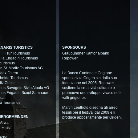
NARIS TURISTICS
SPONSOURS
 Filisur Tourismus
Graubündner Kantonalbank
lia Engadin Tourismus
Repower
ourismus
n St. Moritz Tourismus AG
Laax Falera
La Banca Cantonale Grigione
heide Tourismus
sponsorizza Origen sin dalla sua
itz Cultur
fondazione nel 2005. Repower
mus Savognin Bivio Albula AG
sostiene la creatività culturale e
smus Engadin Scuol Samnaum
promuove uno sviluppo vivace nelle
stair
valli grigionesi.
a Tourismus
Martin Leuthold disegna gli arredi
tessili per il festival dal 2009 e li
NERGEMEINDEN
produce appositamente per Origen.
/Alvra
Filisur
schg