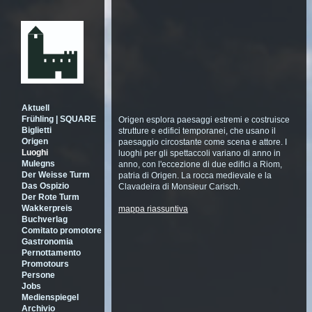
Aktuell
Frühling | SQUARE
Origen esplora paesaggi estremi e costruisce
Biglietti
strutture e edifici temporanei, che usano il
Origen
paesaggio circostante come scena e attore. I
Luoghi
luoghi per gli spettaccoli variano di anno in
Mulegns
anno, con l'eccezione di due edifici a Riom,
Der Weisse Turm
patria di Origen. La rocca medievale e la
Das Ospizio
Clavadeira di Monsieur Carisch.
Der Rote Turm
Wakkerpreis
mappa riassuntiva
Buchverlag
Comitato promotore
Gastronomia
Pernottamento
Promotours
Persone
Jobs
Medienspiegel
Archivio