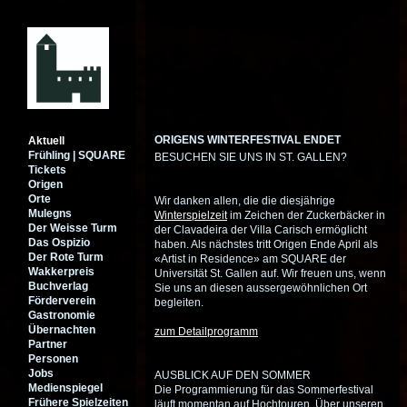
ORIGENS WINTERFESTIVAL ENDET
Aktuell
Frühling | SQUARE
BESUCHEN SIE UNS IN ST. GALLEN?
Tickets
Origen
Orte
Wir danken allen, die die diesjährige
Mulegns
Winterspielzeit
im Zeichen der Zuckerbäcker in
Der Weisse Turm
der Clavadeira der Villa Carisch ermöglicht
Das Ospizio
haben. Als nächstes tritt Origen Ende April als
Der Rote Turm
«Artist in Residence» am SQUARE der
Wakkerpreis
Universität St. Gallen auf. Wir freuen uns, wenn
Buchverlag
Sie uns an diesen aussergewöhnlichen Ort
Förderverein
begleiten.
Gastronomie
Übernachten
zum Detailprogramm
Partner
Personen
Jobs
AUSBLICK AUF DEN SOMMER
Medienspiegel
Die Programmierung für das Sommerfestival
Frühere Spielzeiten
läuft momentan auf Hochtouren. Über unseren